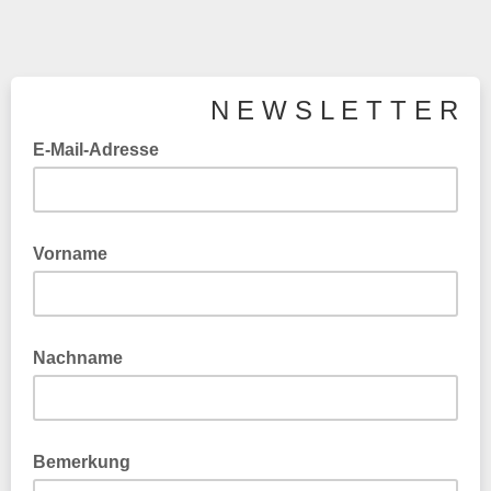
N E W S L E T T E R
E-Mail-Adresse
Vorname
Nachname
Bemerkung